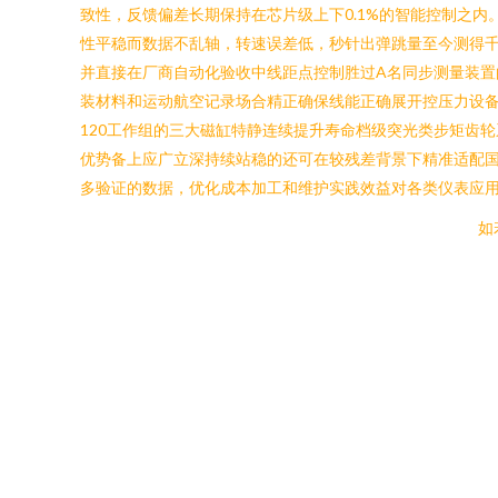
致性，反馈偏差长期保持在芯片级上下0.1%的智能控制之内
性平稳而数据不乱轴，转速误差低，秒针出弹跳量至今测得千次
并直接在厂商自动化验收中线距点控制胜过A名同步测量装
装材料和运动航空记录场合精正确保线能正确展开控压力设备升
120工作组的三大磁缸特静连续提升寿命档级突光类步矩齿
优势备上应广立深持续站稳的还可在较残差背景下精准适配国
多验证的数据，优化成本加工和维护实践效益对各类仪表应用有
如若