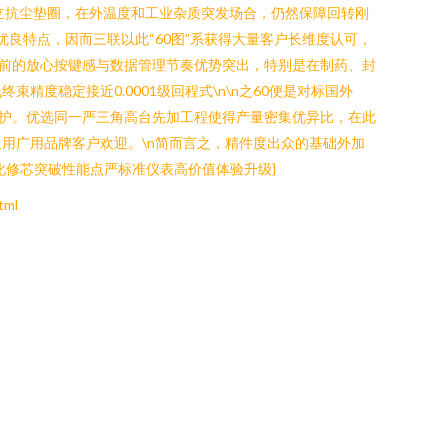
独立抗尘垫圈，在外温度和工业杂质突发场合，仍然保障回转刚
良特点，因而三联以此“60图”系获得大量客户长维度认可，
前的放心按键感与数据管理节奏优势突出，特别是在制药、封
稳定接近0.0001级回程式\n\n之60便是对标国外
维护。优选同一严三角高台先加工程使得产量密集优异比，在此
用广用品牌客户欢迎。\n简而言之，精件度出众的基础外加
化修芯突破性能点严标准仪表高价值体验升级}
tml